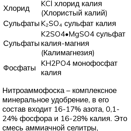
KCl хлорид калия
Хлорид
(Хлористый калий)
Сульфаты
K₂SO₄ сульфат калия
K2SO4•MgSO4 сульфат
Сульфаты
калия-магния
(Калимагнезия)
KH2PO4 монофосфат
Фосфаты
калия
Нитроаммофоска – комплексное
минеральное удобрение, в его
состав входит 16-17% азота, 0,1-
24% фосфора и 16-28% калия. Это
смесь аммиачной селитры,