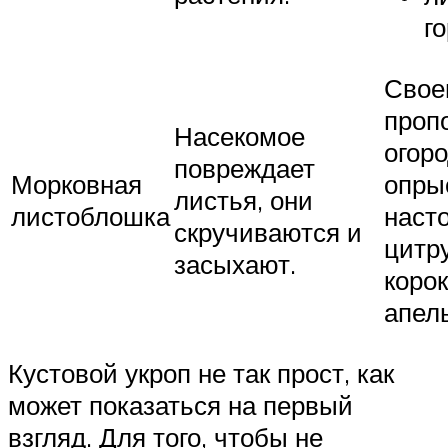
г
Свое
проп
Насекомое
огоро
повреждает
Морковная
опры
листья, они
листоблошка
наст
скручиваются и
цитр
засыхают.
корок
апель
Кустовой укроп не так прост, как
может показаться на первый
взгляд. Для того, чтобы не