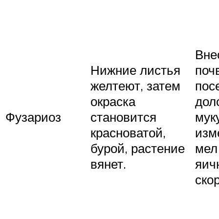
Вне
Нижние листья
поч
желтеют, затем
пос
окраска
дол
Фузариоз
становится
муку
красноватой,
изм
бурой, растение
мел
вянет.
яич
ско