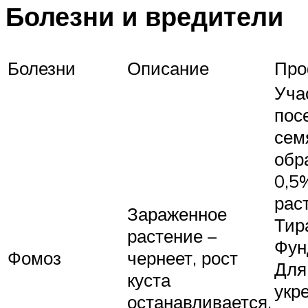
Болезни и вредители
Болезни
Описание
Про
Уча
пос
сем
обр
0,5
рас
Зараженное
Тир
растение –
Фун
Фомоз
чернеет, рост
Для
куста
укр
останавливается.