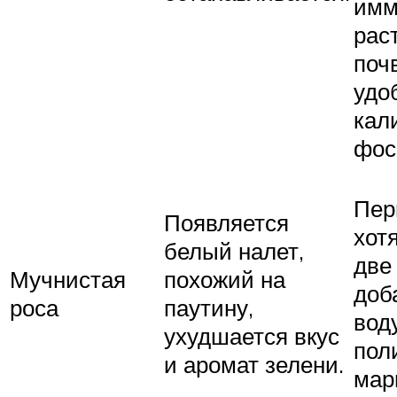
имм
рас
поч
удо
кал
фос
Пер
Появляется
хот
белый налет,
две
Мучнистая
похожий на
доб
роса
паутину,
вод
ухудшается вкус
пол
и аромат зелени.
мар