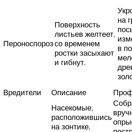
Укр
на 
Поверхность
пос
листьев желтеет,
изм
Пероноспороз
со временем
в п
ростки засыхают
мел
и гибнут.
дре
зол
Вредители
Описание
Проф
Собр
Насекомые,
вруч
расположившись
опры
на зонтике,
пост