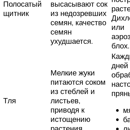
Полосатый
высасывают сок
раст
щитник
из недозревших
Дихл
семян, качество
или
семян
аэро
ухудшается.
блох.
Кажд
дней
Мелкие жуки
обра
питаются соком
наст
из стеблей и
прян
Тля
листьев,
приводя к
м
истощению
б
растения.
л