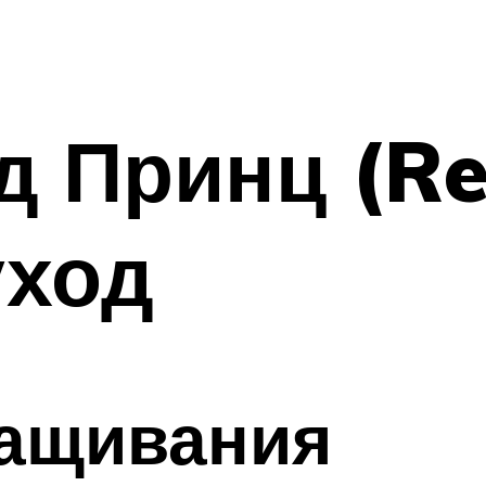
д Принц (Red
уход
ащивания