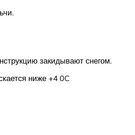
ьчи.
онструкцию закидывают снегом.
скается ниже +4 0C