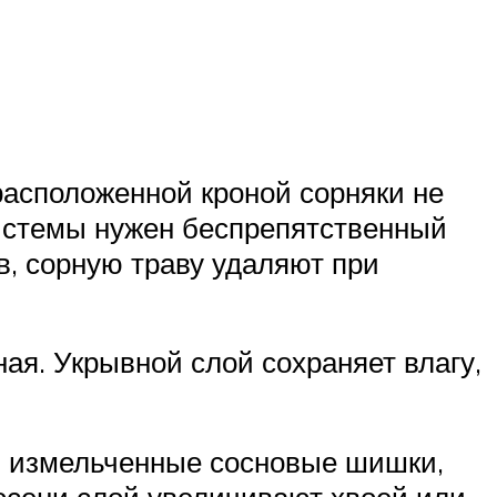
 расположенной кроной сорняки не
истемы нужен беспрепятственный
в, сорную траву удаляют при
я. Укрывной слой сохраняет влагу,
, измельченные сосновые шишки,
 осени слой увеличивают хвоей или