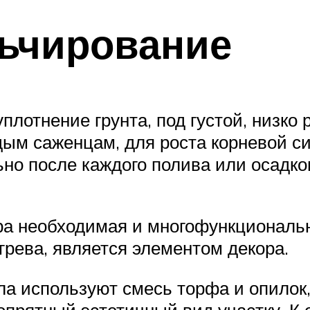
ьчирование
уплотнение грунта, под густой, низко
дым саженцам, для роста корневой с
ьно после каждого полива или осадко
а необходимая и многофункциональна
грева, является элементом декора.
ла используют смесь торфа и опилок
опрятный эстетичный вид участку. К