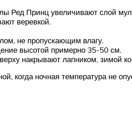
елы Ред Принц увеличивают слой мул
вают веревкой.
ом, не пропускающим влагу.
дение высотой примерно 35-50 см.
сверху накрывают лапником, зимой к
ой, когда ночная температура не опу