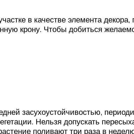
частке в качестве элемента декора,
ную крону. Чтобы добиться желаемо
редней засухоустойчивостью, перио
егетации. Нельзя допускать пересых
 растение поливают три раза в неде