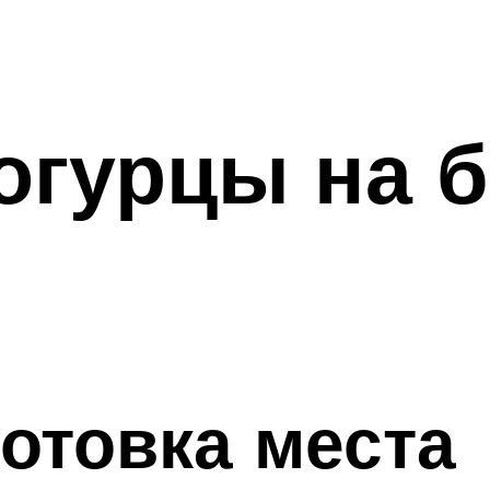
гурцы на б
отовка места