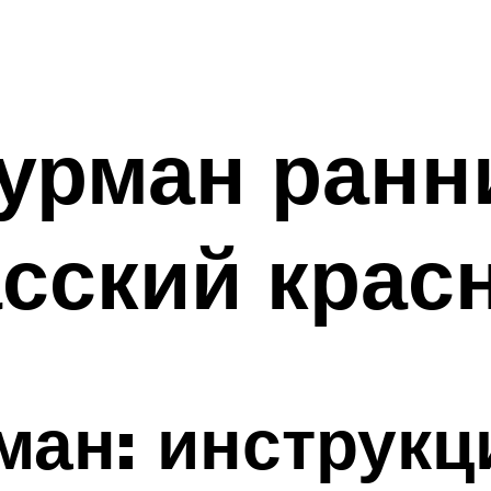
урман ранн
сский крас
ман: инструкц