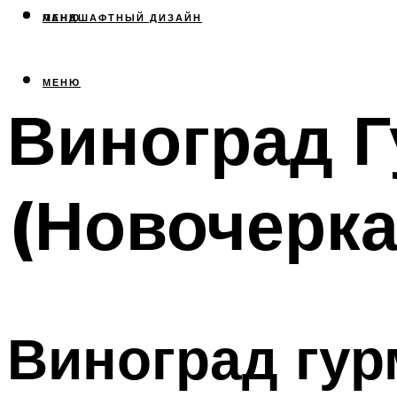
МЕНЮ
ЛАНДШАФТНЫЙ ДИЗАЙН
МЕНЮ
Виноград Г
(Новочерка
Виноград гур