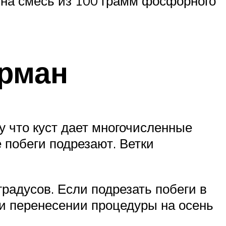
ь на смесь из 100 грамм фосфорного
урман
у что куст дает многочисленные
е побеги подрезают. Ветки
градусов. Если подрезать побеги в
ри перенесении процедуры на осень