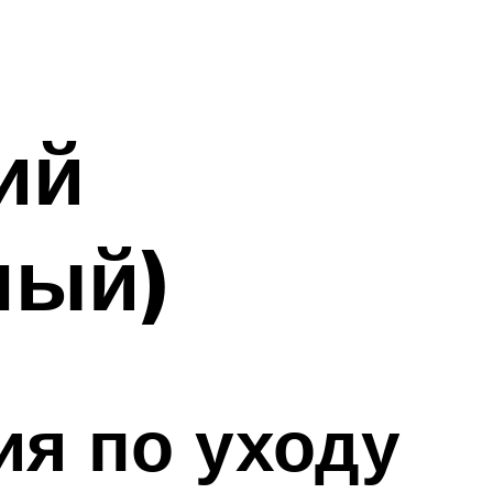
ий
ный)
ия по уходу