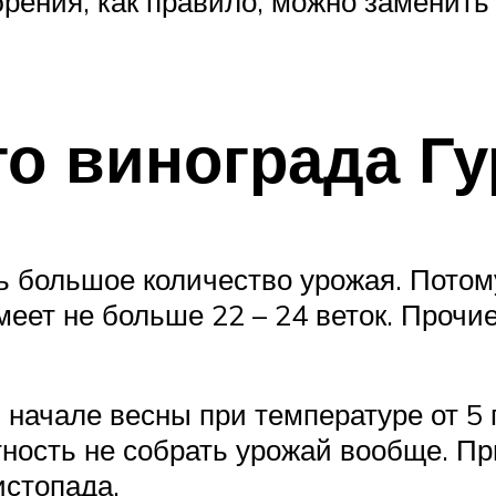
обрения, как правило, можно заменит
го винограда Г
ть большое количество урожая. Потом
меет не больше 22 – 24 веток. Прочи
в начале весны при температуре от 5 
тность не собрать урожай вообще. П
истопада.