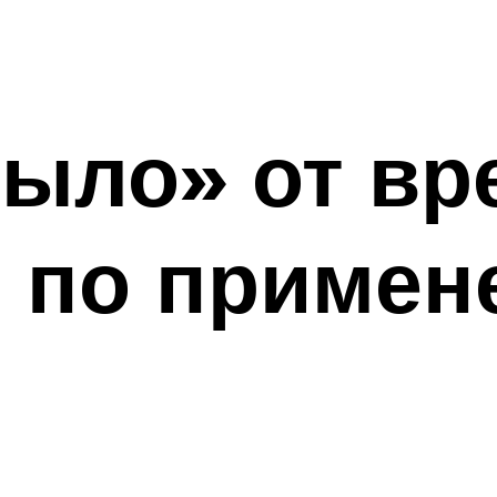
ыло» от вр
 по примен