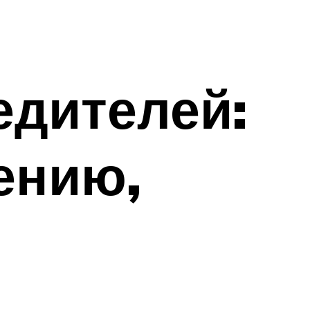
едителей:
ению,