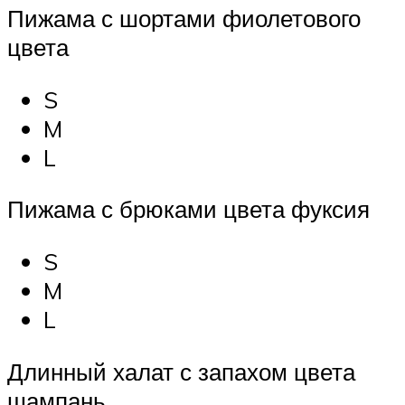
Пижама с шортами фиолетового
цвета
S
M
L
Пижама с брюками цвета фуксия
S
M
L
Длинный халат с запахом цвета
шампань