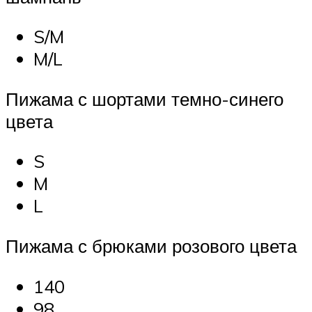
S/M
M/L
Пижама с шортами темно-синего
цвета
S
M
L
Пижама с брюками розового цвета
140
98