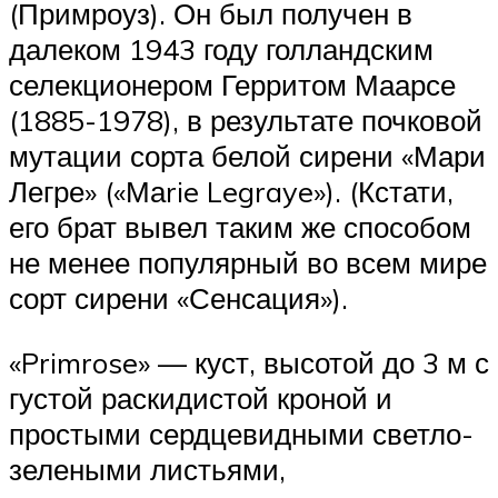
(Примроуз). Он был получен в
далеком 1943 году голландским
селекционером Герритом Маарсе
(1885-1978), в результате почковой
мутации сорта белой сирени «Мари
Легре» («Маrie Legraye»). (Кстати,
его брат вывел таким же способом
не менее популярный во всем мире
сорт сирени «Сенсация»).
«Primrose» — куст, высотой до 3 м с
густой раскидистой кроной и
простыми сердцевидными светло-
зелеными листьями,