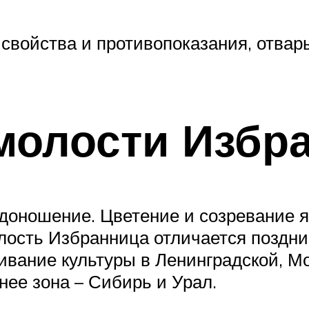
свойства и противопоказания, отвары
молости Избр
оношение. Цветение и созревание я
олость Избранница отличается поздн
вание культуры в Ленинградской, Мо
нее зона – Сибирь и Урал.