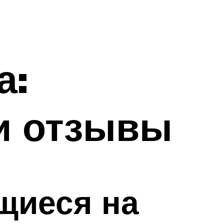
а:
 и отзывы
щиеся на