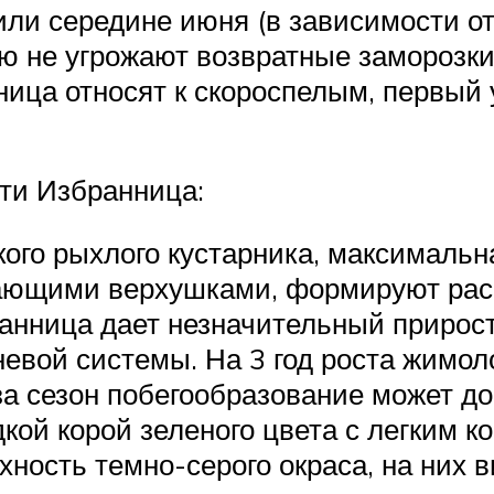
или середине июня (в зависимости от
ию не угрожают возвратные заморозки
нница относят к скороспелым, первый
ти Избранница:
ого рыхлого кустарника, максимальна
ающими верхушками, формируют рас
анница дает незначительный прирост
евой системы. На 3 год роста жимол
а сезон побегообразование может дос
кой корой зеленого цвета с легким к
ность темно-серого окраса, на них