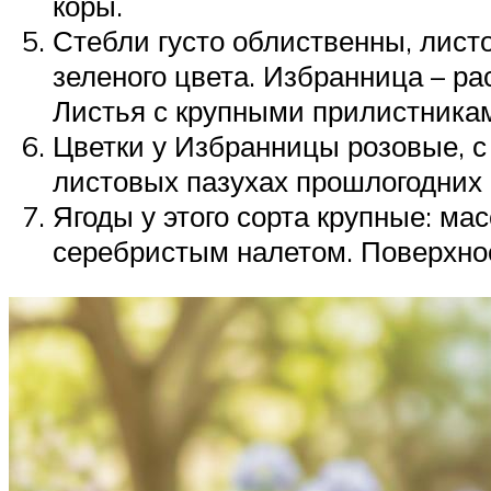
коры.
Стебли густо облиственны, лист
зеленого цвета. Избранница – ра
Листья с крупными прилистникам
Цветки у Избранницы розовые, с
листовых пазухах прошлогодних п
Ягоды у этого сорта крупные: масс
серебристым налетом. Поверхнос