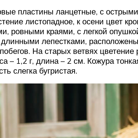
овые пластины ланцетные, с острыми
стение листопадное, к осени цвет кр
и, ровными краями, с легкой опушко
 длинными лепестками, расположены 
обегов. На старых ветвях цветение р
а – 1,2 г, длина – 2 см. Кожура тонка
ть слегка бугристая.