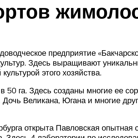
ортов жимоло
доводческое предприятие «Бакчарско
культур. Здесь выращивают уникальн
культурой этого хозяйства.
 50 га. Здесь созданы многие ее сор
 Дочь Великана, Югана и многие дру
ербурга открыта Павловская опытная
 Здесь 4 лаборатории по исследова