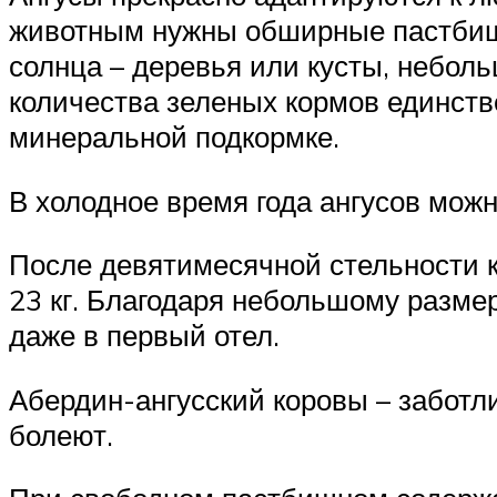
животным нужны обширные пастбища,
солнца – деревья или кусты, неболь
количества зеленых кормов единстве
минеральной подкормке.
В холодное время года ангусов можно
После девятимесячной стельности ко
23 кг. Благодаря небольшому размер
даже в первый отел.
Абердин-ангусский коровы – заботл
болеют.