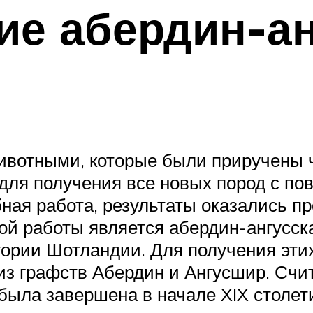
ие абердин-ан
ивотными, которые были приручены 
для получения все новых пород с по
обная работа, результаты оказались 
 работы является абердин-ангусская
ории Шотландии. Для получения эт
из графств Абердин и Ангусшир. Счи
о была завершена в начале XIX столет