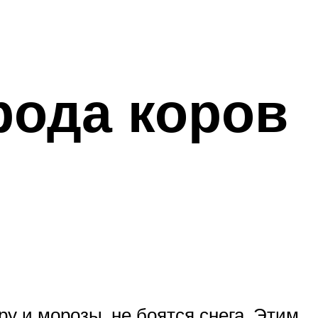
рода коров
у и морозы, не боятся снега. Этим