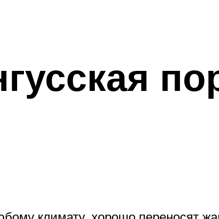
гусская по
юбому климату, хорошо переносят жар