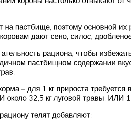
ии коровы настолько отвыкают от че
т на пастбище, поэтому основной их
коровам дают сено, силос, дроблено
ательность рациона, чтобы избежать
одичном пастбищном содержании вкус
рав.
корма – для 1 кг прироста требуется 
ЛИ около 32,5 кг луговой травы, ИЛИ 
 рациону телят добавляют: