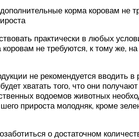
 дополнительные корма коровам не тр
ироста
ствовать практически в любых услови
 коровам не требуются, к тому же, н
дукции не рекомендуется вводить в
удет хватать того, что они получаю
тественных водоемов животных необх
йшего прироста молодняк, кроме зеле
заботиться о достаточном количеств