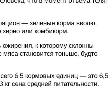
ловека, что в момент отъема телят
 рацион — зеленые корма вволю.
е зерно или комбикорм.
 ожирения, к которому склонны
 мяса становится тоньше, будто
всего 6,5 кормовых единиц — это 6,5
13 кг сена средней питательности.