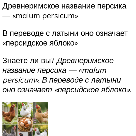
Древнеримское название персика
— «malum persicum»
В переводе с латыни оно означает
«персидское яблоко»
Знаете ли вы?
Древнеримское
название персика — «malum
persicum». В переводе с латыни
оно означает «персидское яблоко».