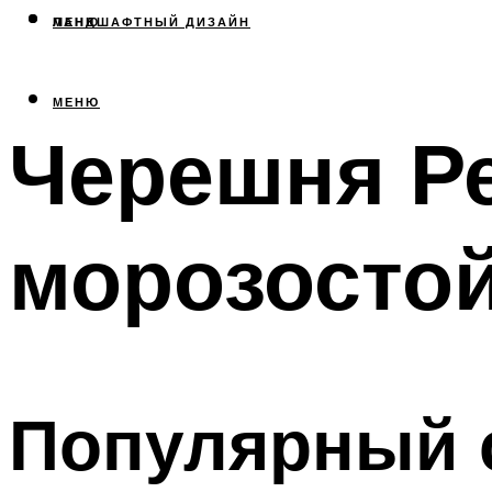
МЕНЮ
ЛАНДШАФТНЫЙ ДИЗАЙН
МЕНЮ
Черешня Ре
морозосто
Популярный с