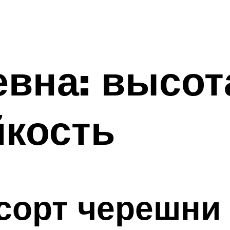
вна: высот
йкость
орт черешни 