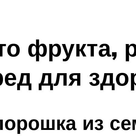
то фрукта, 
ред для здо
орошка из се