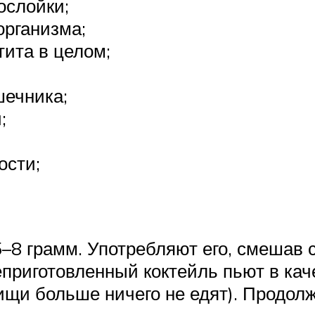
ослойки;
организма;
тита в целом;
ечника;
;
ости;
 5–8 грамм. Употребляют его, смешав
еприготовленный коктейль пьют в кач
ищи больше ничего не едят). Продолж