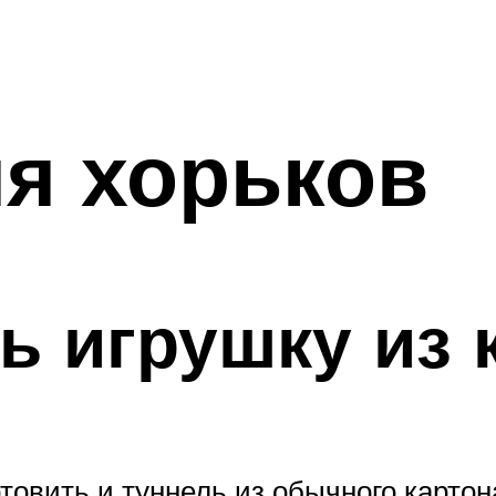
я хорьков
ть игрушку из 
овить и туннель из обычного картона.