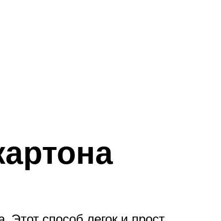
картона
 Этот способ легок и прост,