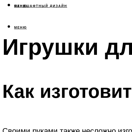
МЕНЮ
ЛАНДШАФТНЫЙ ДИЗАЙН
МЕНЮ
Игрушки дл
Как изготови
Своими руками также несложно изгот