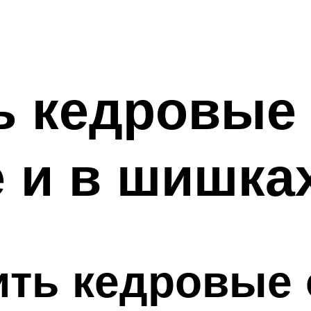
ь кедровые
 и в шишка
ить кедровые 