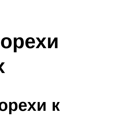
 орехи
х
орехи к