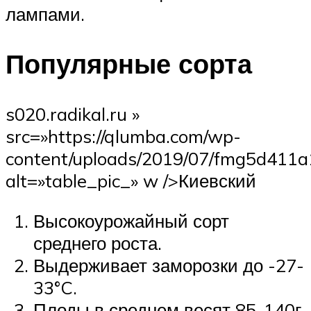
лампами.
Популярные сорта
s020.radikal.ru »
src=»https://qlumba.com/wp-
content/uploads/2019/07/fmg5d411a
alt=»table_pic_» w />Киевский
Высокоурожайный сорт
среднего роста.
Выдерживает заморозки до -27-
33°C.
Плоды в среднем весят 85-140г.