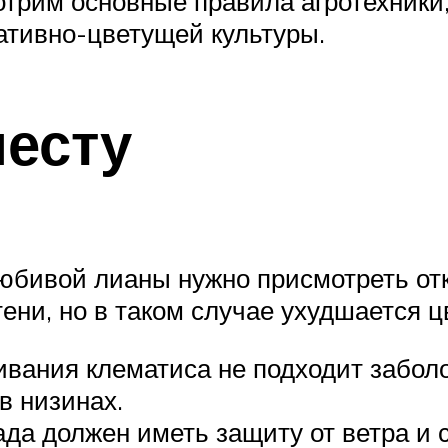
отрим основные правила агротехники,
тивно-цветущей культуры.
месту
бивой лианы нужно присмотреть отк
тени, но в таком случае ухудшается ц
вания клематиса не подходит заболо
в низинах.
да должен иметь защиту от ветра и 