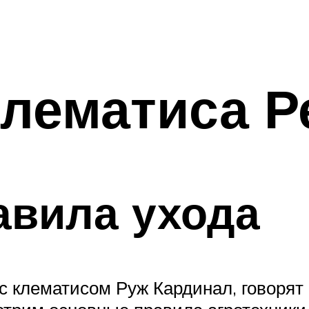
лематиса Р
авила ухода
с клематисом Руж Кардинал, говорят