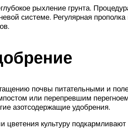
неглубокое рыхление грунта. Процеду
невой системе. Регулярная прополка
ов.
добрение
огащению почвы питательными и пол
омпостом или перепревшим перегноем
гие азотсодержащие удобрения.
нии цветения культуру подкармлива