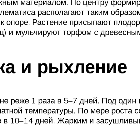
ным материалом. По центру формиру
 клематиса располагают таким образо
 к опоре. Растение присыпают плодо
ец) и мульчируют торфом с древесны
ка и рыхление
е реже 1 раза в 5–7 дней. Под один
атной температуры. По мере роста с
з в 10–14 дней. Жарким и засушлив