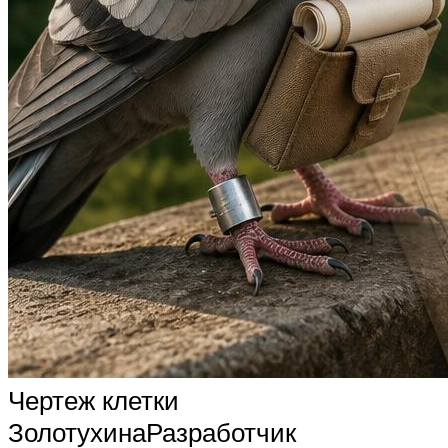
Чертеж клетки
ЗолотухинаРазработчик