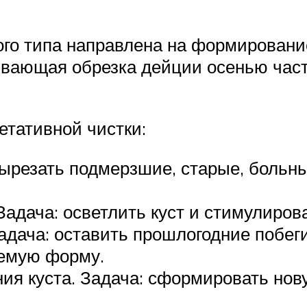
го типа направлена на формировани
ивающая обрезка дейции осенью час
етативной чистки:
ырезать подмерзшие, старые, больны
 Задача: осветлить куст и стимулиро
ача: оставить прошлогодние побеги 
аемую форму.
ия куста. Задача: сформировать нов