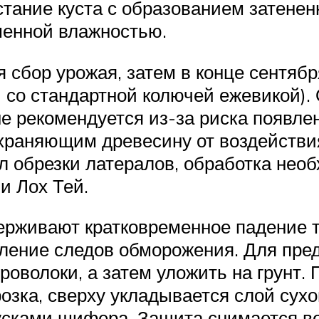
стание куста с образованием затенен
шенной влажностью.
 сбор урожая, затем в конце сентяб
и со стандартной колючей ежевикой).
е рекомендуется из-за риска появлен
храняющим древесину от воздействи
л обрезки латералов, обработка необ
и Лох Тей.
ерживают кратковременное падение т
ление следов обморожения. Для пре
роволоки, а затем уложить на грунт.
розка, сверху укладывается слой сух
усками шифера. Защита снимается ве