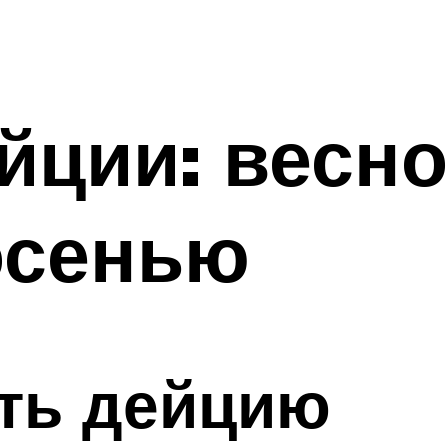
йции: весно
осенью
ать дейцию