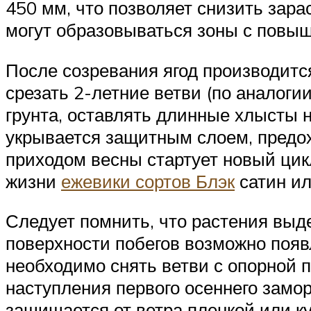
450 мм, что позволяет снизить зара
могут образовываться зоны с повы
После созревания ягод производится
срезать 2-летние ветви (по аналоги
грунта, оставлять длинные хлысты н
укрывается защитным слоем, предо
приходом весны стартует новый цик
жизни
ежевики сортов Блэк
сатин ил
Следует помнить, что растения выд
поверхности побегов возможно появ
необходимо снять ветви с опорной п
наступления первого осеннего замо
защищается от ветра пленкой или к