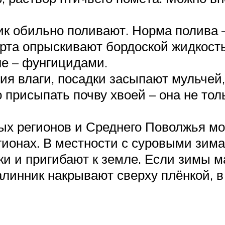
к обильно поливают. Норма полива – 
рта опрыскивают бордоской жидкост
не – фунгицидами.
ия влаги, посадки засыпают мульчей
о присыпать почву хвоей – она не тол
х регионов и Среднего Поволжья мог
гионах. В местности с суровыми зим
чки и пригибают к земле. Если зимы 
алинник накрывают сверху плёнкой, 