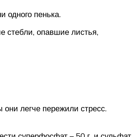
и одного пенька.
е стебли, опавшие листья,
ы они легче пережили стресс.
ести суперфосфат – 50 г, и сульфат