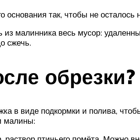
о основания так, чтобы не осталось н
ь из малинника весь мусор: удаленны
о сжечь.
осле обрезки?
ка в виде подкормки и полива, чтоб
и малины:
, раствор птичьего помёта. Можно вн