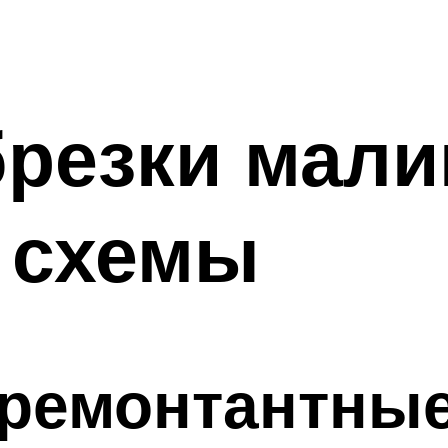
брезки мал
 схемы
ремонтантные