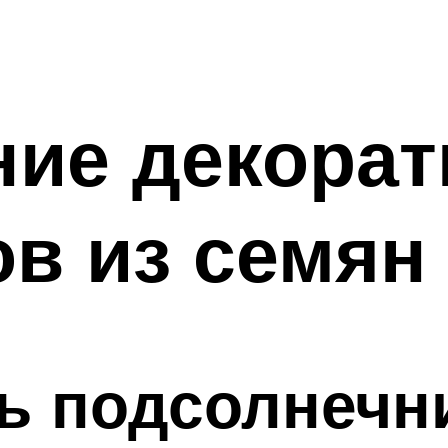
ие декора
в из семян
ь подсолнечн