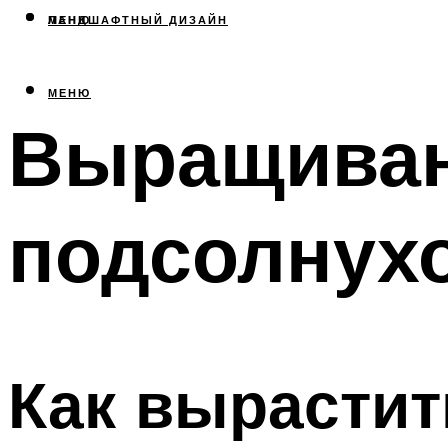
МЕНЮ
ЛАНДШАФТНЫЙ ДИЗАЙН
МЕНЮ
Выращиван
подсолнухо
Как вырастит