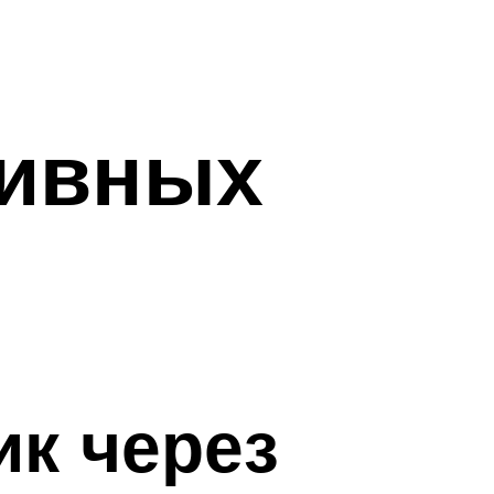
тивных
ик через