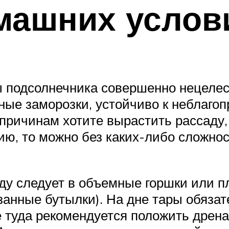
машних услов
подсолнечника совершенно нецелесо
ные заморозки, устойчиво к неблаго
о причинам хотите вырастить рассаду
цию, то можно без каких-либо сложно
ду следует в объемные горшки или п
занные бутылки). На дне тары обяз
же туда рекомендуется положить дрен