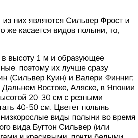
и из них являются Сильвер Фрост и
о же касается видов полыни, то,
 в высоту 1 м и образующее
ные, поэтому их лучше сразу
н (Сильвер Куин) и Валери Финниг;
 Дальнем Востоке, Аляске, в Японии
высотой 20-30 см с резными
гать 40-50 см. Цветет полынь
у низкорослые виды полыни во время
ого вида Бугтон Сильвер (или
егами и красивыми, почти белыми