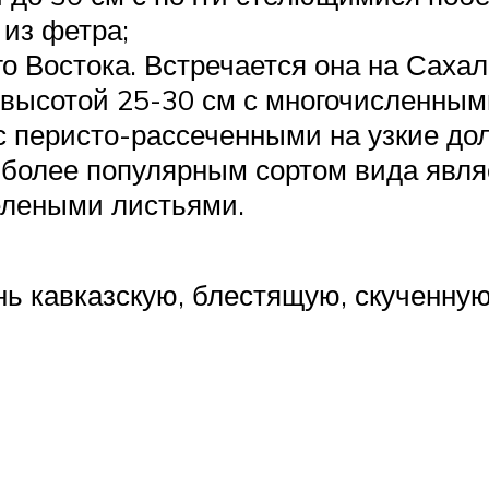
 из фетра;
 Востока. Встречается она на Сахали
 высотой 25-30 см с многочисленным
с перисто-рассеченными на узкие до
более популярным сортом вида являе
елеными листьями.
ь кавказскую, блестящую, скученную