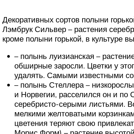
Декоративных сортов полыни горько
Лэмбрук Сильвер – растения серебри
кроме полыни горькой, в культуре в
– полынь луизианская – растени
обширные заросли. Цветки у это
удалять. Самыми известными со
– полынь Стеллера – низкорослы
и Норвегии, расселился он и по
серебристо-серыми листьями. Во
мелкими желтоватыми корзинками
цветения теряют свою привлекат
Морис Форм) – растение высотой