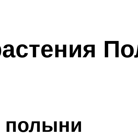
растения П
а полыни