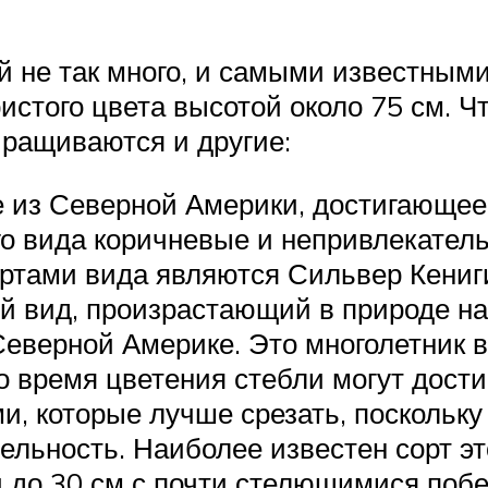
й не так много, и самыми известным
стого цвета высотой около 75 см. Чт
ыращиваются и другие:
е из Северной Америки, достигающее
го вида коричневые и непривлекатель
ртами вида являются Сильвер Кениги
й вид, произрастающий в природе на
 Северной Америке. Это многолетник 
 время цветения стебли могут дости
, которые лучше срезать, поскольк
ельность. Наиболее известен сорт эт
 до 30 см с почти стелющимися поб