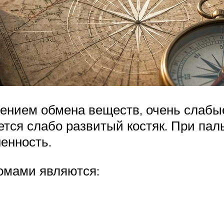
ушением обмена веществ, очень слаб
ется слабо развитый костяк. При пал
енность.
омами являются: