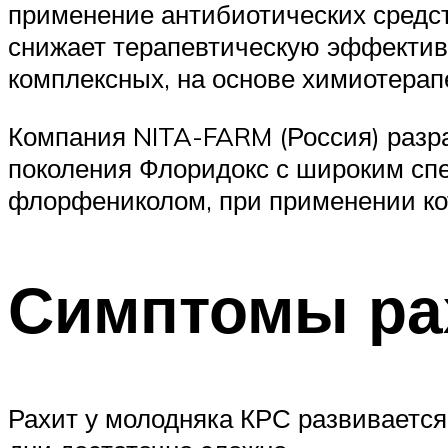
применение антибиотических средс
снижает терапевтическую эффективно
комплексных, на основе химиотерап
Компания NITA-FARM (Россия) разр
поколения Флоридокс с широким сп
флорфениколом, при применении кот
Симптомы ра
Рахит у молодняка КРС развивается