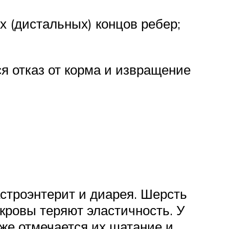
х (дистальных) концов ребер;
я отказ от корма и извращение
астроэнтерит и диарея. Шерсть
кровы теряют эластичность. У
кже отмечается их шатание и