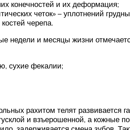
их конечностей и их деформация;
тических четок» – уплотнений грудны
костей черепа.
ые недели и месяцы жизни отмечаетс
ю, сухие фекалии;
ольных рахитом телят развивается г
тусклой и взъерошенной, а кожные по
ило, задерживается смена зубов. Та