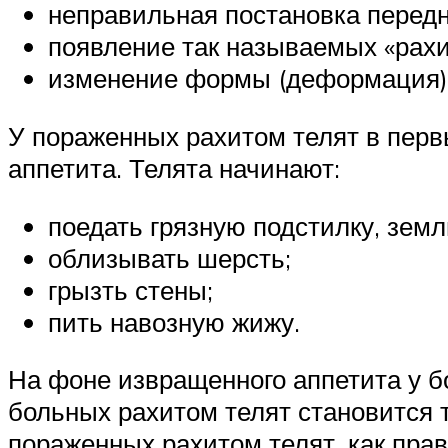
неправильная постановка передн
появление так называемых «рахи
изменение формы (деформация) 
У пораженных рахитом телят в перв
аппетита. Телята начинают:
поедать грязную подстилку, земл
облизывать шерсть;
грызть стены;
пить навозную жижу.
На фоне извращенного аппетита у б
больных рахитом телят становится 
пораженных рахитом телят, как прав