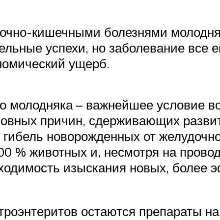
дочно-кишечными болезнями молодняк
тельные успехи, но заболевание все 
номический ущерб.
 молодняка – важнейшее условие во
сновных причин, сдерживающих развит
 гибель новорожденных от желудочн
00 % животных и, несмотря на прово
обходимость изыскания новых, более 
роэнтеритов остаются препараты на 