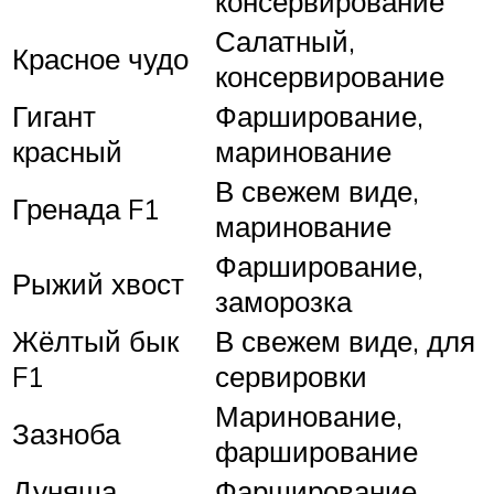
консервирование
Салатный,
Красное чудо
консервирование
Гигант
Фарширование,
красный
маринование
В свежем виде,
Гренада F1
маринование
Фарширование,
Рыжий хвост
заморозка
Жёлтый бык
В свежем виде, для
F1
сервировки
Маринование,
Зазноба
фарширование
Дуняша
Фарширование