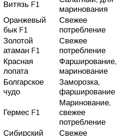
Витязь F1
маринования
Оранжевый
Свежее
бык F1
потребление
Золотой
Свежее
атаман F1
потребление
Красная
Фарширование,
лопата
маринование
Болгарское
Заморозка,
чудо
фарширование
Маринование,
Гермес F1
свежее
потребление
Сибирский
Свежее