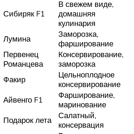
В свежем виде,
Сибиряк F1
домашняя
кулинария
Заморозка,
Лумина
фарширование
Первенец
Консервирование,
Романцева
заморозка
Цельноплодное
Факир
консервирование
Фарширование,
Айвенго F1
маринование
Салатный,
Подарок лета
консервация