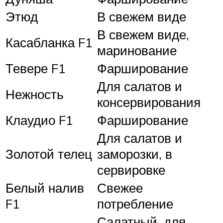
Этюд
В свежем виде
В свежем виде,
Касабланка F1
маринование
Тевере F1
Фарширование
Для салатов и
Нежность
консервирования
Клаудио F1
Фарширование
Для салатов и
Золотой телец
заморозки, в
сервировке
Белый налив
Свежее
F1
потребление
Салатный, для