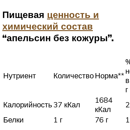
Пищевая
ценность и
химический состав
“апельсин без кожуры”.
%
н
Нутриент
Количество
Норма**
в
г
1684
Калорийность
37 кКал
2
кКал
Белки
1 г
76 г
1