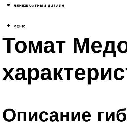
МЕНЮ
ЛАНДШАФТНЫЙ ДИЗАЙН
МЕНЮ
Томат Медо
характерис
Описание ги