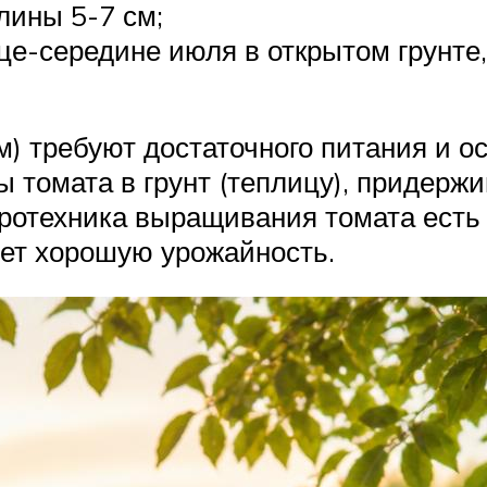
лины 5-7 см;
е-середине июля в открытом грунте, 
м) требуют достаточного питания и о
 томата в грунт (теплицу), придерж
ротехника выращивания томата есть 
ует хорошую урожайность.