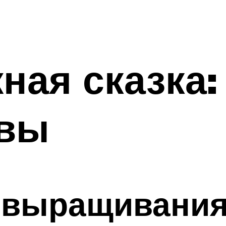
ная сказка:
ывы
 выращивани