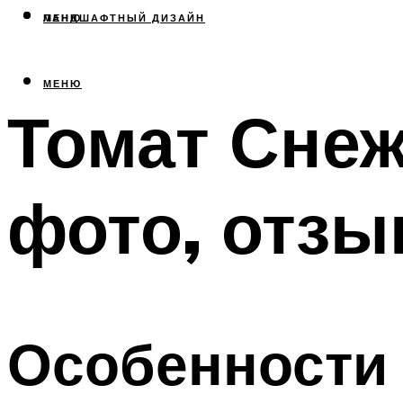
МЕНЮ
ЛАНДШАФТНЫЙ ДИЗАЙН
МЕНЮ
Томат Снеж
фото, отз
Особенности