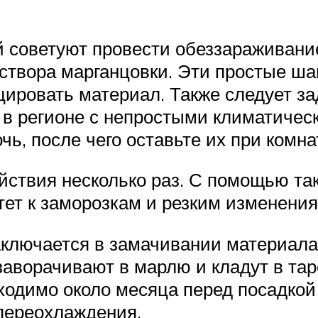
 советуют провести обеззараживание
твора марганцовки. Эти простые шаг
цировать материал. Также следует за
 в регионе с непростыми климатичес
чь, после чего оставьте их при комна
йствия несколько раз. С помощью та
ет к заморозкам и резким изменения
аключается в замачивании материала
аворачивают в марлю и кладут в та
бходимо около месяца перед посадкой
 переохлаждения.