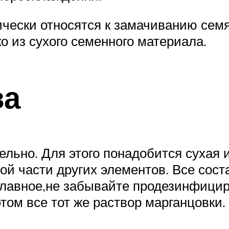
ически относятся к замачиванию сем
о из сухого семенного материала.
ва
льно. Для этого понадобится сухая и
ной части других элементов. Все со
 Главное,не забывайте продезинфици
том все тот же раствор марганцовки.