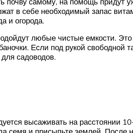
ть почву самому, на помощь придут у
ржат в себе необходимый запас вита
а и огорода.
подойдут любые чистые емкости. Это
аночки. Если под рукой свободной т
 для садоводов.
ется высаживать на расстоянии 10-1
да семя и присыпьте землей. После 