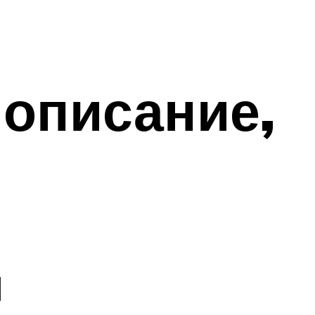
 описание,
я