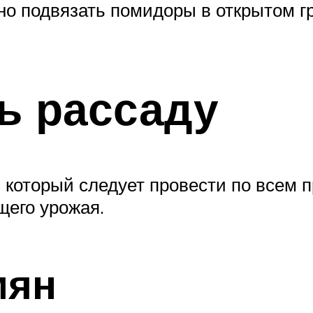
о подвязать помидоры в открытом г
ь рассаду
 который следует провести по всем 
щего урожая.
мян