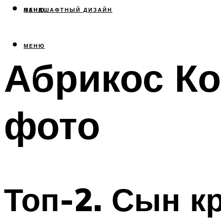
МЕНЮ
ЛАНДШАФТНЫЙ ДИЗАЙН
МЕНЮ
Абрикос К
фото
Топ-2. Сын к