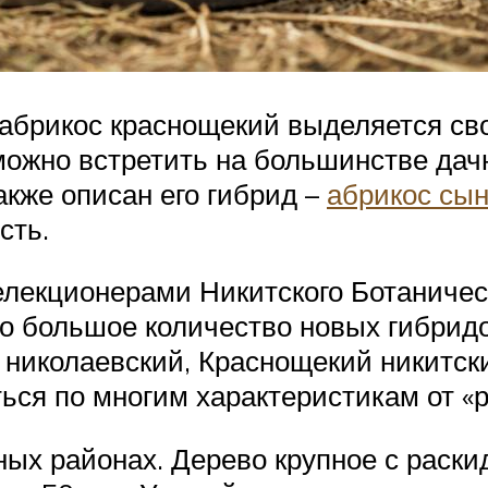
 абрикос краснощекий выделяется сво
можно встретить на большинстве дачн
акже описан его гибрид –
абрикос сын
сть.
екционерами Никитского Ботаническо
 большое количество новых гибридов
николаевский, Краснощекий никитски
ься по многим характеристикам от «р
ых районах. Дерево крупное с раски