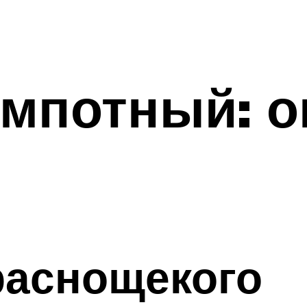
омпотный: о
раснощекого