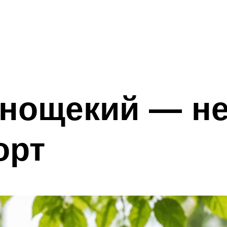
снощекий — н
орт