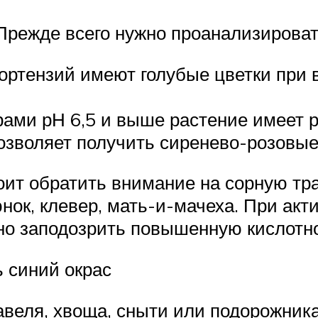
 Прежде всего нужно проанализироват
ортензий имеют голубые цветки при
рами рН 6,5 и выше растение имеет р
позволяет получить сиренево-розовые
ит обратить внимание на сорную трав
юнок, клевер, мать-и-мачеха. При ак
но заподозрить повышенную кислотно
ь синий окрас
авеля, хвоща, сныти или подорожни