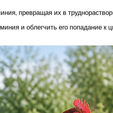
иния, превращая их в труднораство
иния и облегчить его попадание к ц