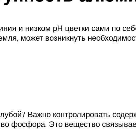
иния и низком рН цветки сами по себ
емля, может возникнуть необходимос
олубой? Важно контролировать содерж
тво фосфора. Это вещество связывае