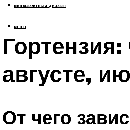
МЕНЮ
ЛАНДШАФТНЫЙ ДИЗАЙН
МЕНЮ
Гортензия:
августе, и
От чего зави