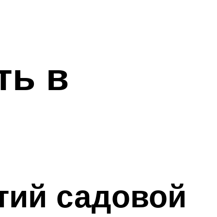
ть в
етий садовой