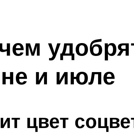
 чем удобря
юне и июле
сит цвет соцв