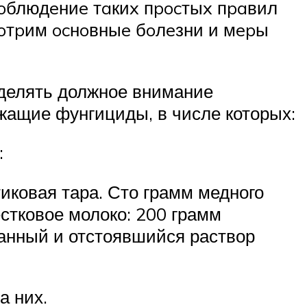
coблюдeниe тaкиx пpocтыx пpaвил
мoтpим ocнoвныe бoлeзни и мepы
уделять должное внимание
жащие фунгициды, в числе которых:
:
иковая тара. Сто грамм медного
естковое молоко: 200 грамм
шанный и отстоявшийся раствор
а них.