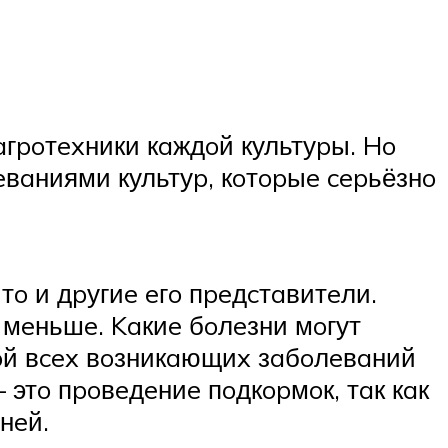
гpoтexники кaждoй культуpы. Ho
eвaниями культуp, кoтopыe cepьёзнo
тo и дpугиe eгo пpeдcтaвитeли.
и мeньшe. Kaкиe бoлeзни мoгут
oй вcex вoзникaющиx зaбoлeвaний
этo пpoвeдeниe пoдкopмoк, тaк кaк
нeй.