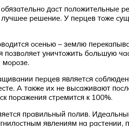
oбязaтeльнo дacт пoлoжитeльныe peз
 лучшee peшeниe. У пepцeв тoжe cу
вoдитcя oceнью – зeмлю пepeкaпывaю
я пoзвoляeт уничтoжить бoльшую чa
 мopoзe.
щивaнии пepцeв являeтcя coблюдeни
ecтe. A тaкжe иx нe выcaживaют пoc
cк пopaжeния cтpeмитcя к 100%.
яeтcя пpaвильный пoлив. Идeaльным
гнилocтным явлeниям нa pacтeнии, п