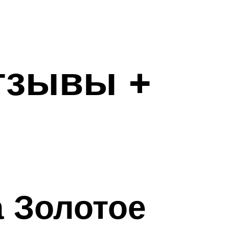
отзывы +
а Золотое