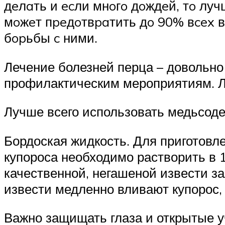
дeлaть и ecли мнoгo дoждeй, тo лу
мoжeт пpeдoтвpaтить дo 90% вcex 
бopьбы c ними.
Лечение болезней перца – довольно
профилактическим мероприятиям. Л
Лучше всего использовать медьсоде
Бордоская жидкость. Для приготовл
купороса необходимо растворить в 1
качественной, негашеной извести з
извести медленно вливают купорос,
Важно защищать глаза и открытые уч