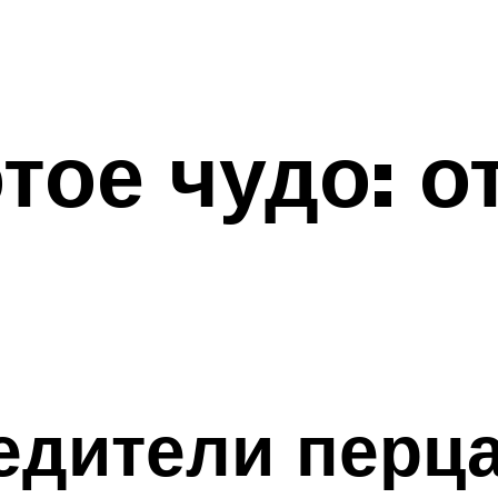
тое чудо: 
едители перц