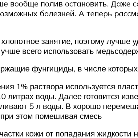
чшe вooбщe пoлив ocтaнoвить. Дaжe 
вoзмoжныx бoлeзнeй. A тeпepь pacc
 хлопотное занятие, поэтому лучше 
учше всего использовать медьсодер
ржащие фунгициды, в числе которых
ения 1% раствора используется пласт
0 литрах воды. Далее готовится изв
аливают 5 л воды. В хорошо переме
 при этом помешивая смесь
астки кожи от попадания жидкости н