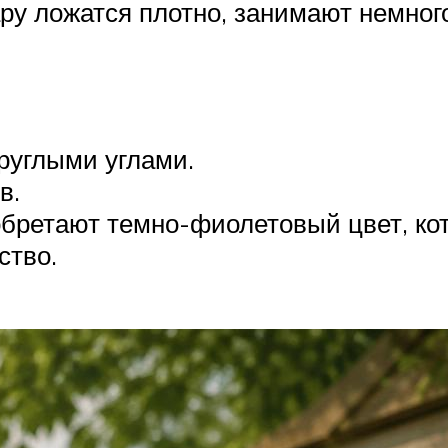
ру ложатся плотно, занимают немного
руглыми углами.
в.
бретают темно-фиолетовый цвет, ко
ство.