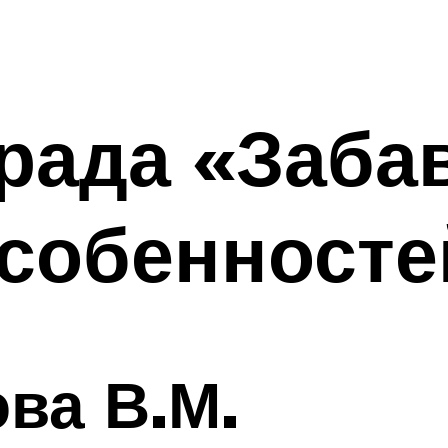
рада «Заба
особенносте
ва В.М.