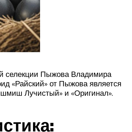
ной селекции Пыжова Владимира
рид «Райский» от Пыжова является
ишмиш Лучистый» и «Оригинал».
стика: