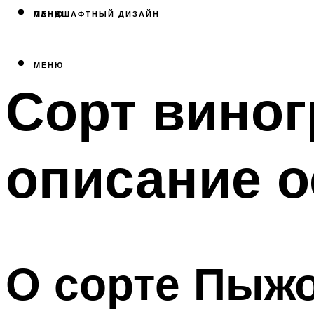
МЕНЮ
ЛАНДШАФТНЫЙ ДИЗАЙН
МЕНЮ
Сорт виног
описание 
О сорте Пыжо