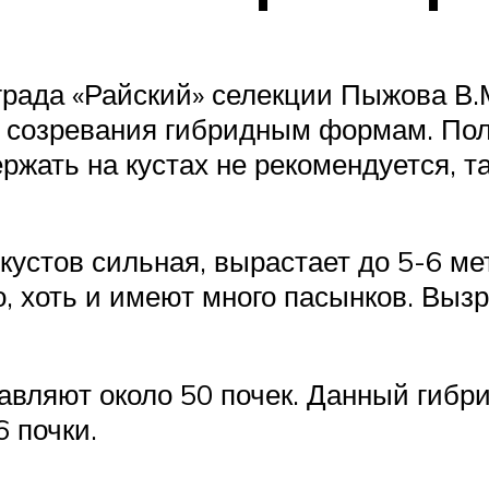
града «Райский» селекции Пыжова В.М
 созревания гибридным формам. Полн
ержать на кустах не рекомендуется, т
устов сильная, вырастает до 5-6 ме
 хоть и имеют много пасынков. Вызр
тавляют около 50 почек. Данный гибр
6 почки.