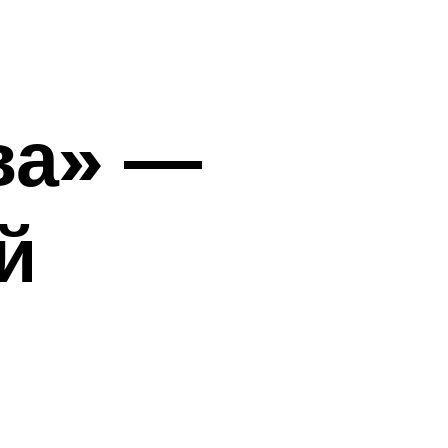
ва» —
й