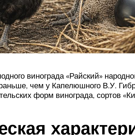
лодного винограда «Райский» народ
аньше, чем у Капелюшного В.У. Гиб
тельских форм винограда, сортов «К
еская характери