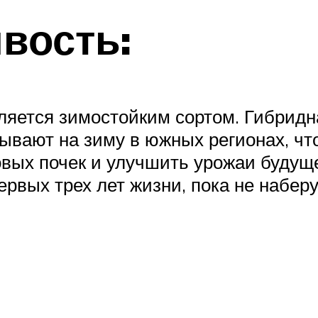
вость:
вляется зимостойким сортом. Гибри
рывают на зиму в южных регионах, ч
вых почек и улучшить урожаи будуще
рвых трех лет жизни, пока не набер