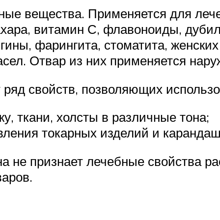
ные вещества. Применяется для лече
ахара, витамин С, флавоноиды, дуби
гины, фарингита, стоматита, женских
сел. Отвар из них применяется наруж
 ряд свойств, позволяющих использо
жу, ткани, холсты в различные тона;
овления токарных изделий и карандаш
е признает лечебные свойства рас
варов.