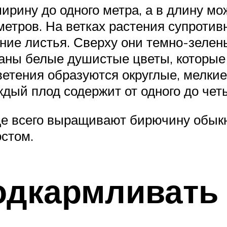
ирину до одного метра, а в длину мо
метров. На ветках растения супроти
ие листья. Сверху они темно-зелены
аны белые душистые цветы, которые
ветения образуются округлые, мелкие
ждый плод содержит от одного до чет
ще всего выращивают бирючину обыкн
стом.
подкармливать