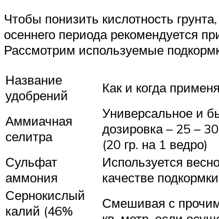
Чтобы понизить кислотность грунта,
осеннего периода рекомендуется пр
Рассмотрим используемые подкормк
Название
Как и когда примен
удобрений
Универсальное и бы
Аммиачная
дозировка – 25 – 3
селитра
(20 гр. на 1 ведро)
Сульфат
Используется весной
аммония
качестве подкормки 
Сернокислый
Смешивая с прочими 
калий (46%
кв. метр, если осущ