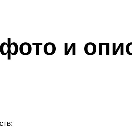
фото и опи
ств: