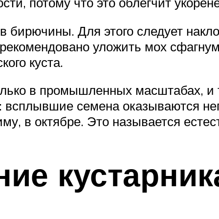
сти, потому что это облегчит укорен
в бирючины. Для этого следует наклон
 рекомендовано уложить мох сфагнум.
кого куста.
ько в промышленных масштабах, и то
е: всплывшие семена оказываются н
иму, в октябре. Это называется есте
ие кустарник