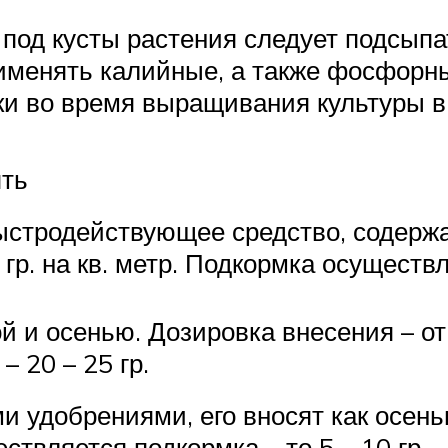
 под кусты растения следует подсыпа
именять калийные, а также фосфорны
и во время выращивания культуры в
ять
стродействующее средство, содержа
0 гр. на кв. метр. Подкормка осущест
 и осенью. Дозировка внесения – от 40
– 20 – 25 гр.
удобрениями, его вносят как осенью,
ествляется подкормка – то 5 – 10 гр.