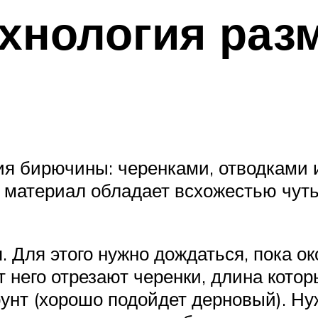
ехнология раз
ия бирючины: черенками, отводками 
 материал обладает всхожестью чуть
 Для этого нужно дождаться, пока ок
 него отрезают черенки, длина кото
рунт (хорошо подойдет дерновый). Н