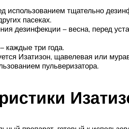
ед использованием тщательно дезинф
ругих пасеках.
ия дезинфекции – весна, перед уста
– каждые три года.
ется Изатизон, щавелевая или мурав
льзованием пульверизатора.
ристики Изатиз
льный препарат, готовый к использо