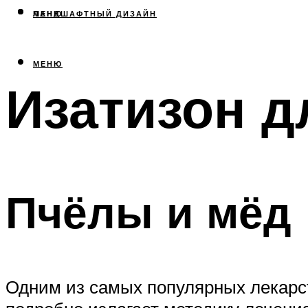
МЕНЮ
ЛАНДШАФТНЫЙ ДИЗАЙН
МЕНЮ
Изатизон д
Пчёлы и мёд
Одним из самых популярных лекарст