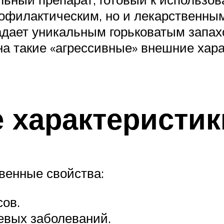
профилактическим, но и лекарственны
адает уникальным горьковатым запах
на такие «агрессивные» внешние хара
 характеристик
венные свойства:
ов.
евых заболеваний.