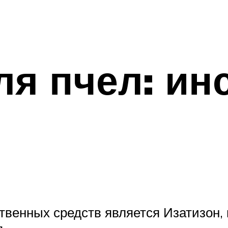
ля пчел: ин
венных средств является Изатизон, 